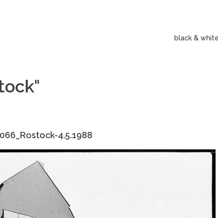
black & whit
tock"
-066_Rostock-4.5.1988