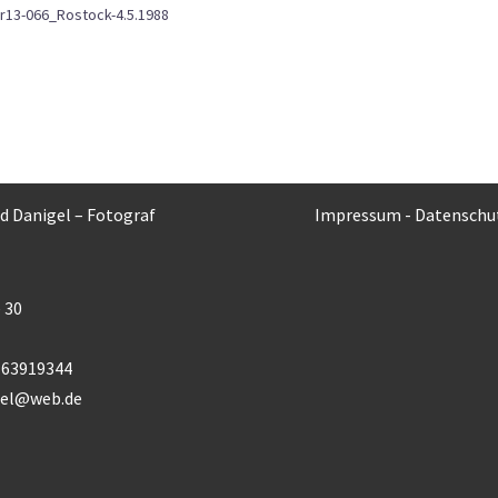
r13-066_Rostock-4.5.1988
rd Danigel – Fotograf
Impressum
-
Datenschu
 30
) 63919344
gel@web.de