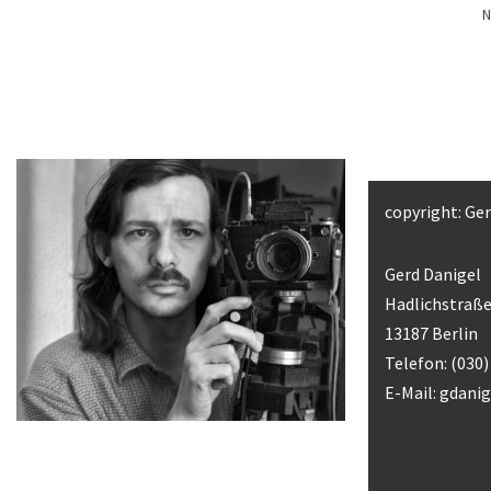
N
copyright: Ge
Gerd Danigel
Hadlichstraße
13187 Berlin
Telefon: (030
E-Mail:
gdani