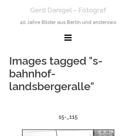
Springe
Gerd Danigel – Fotograf
zum
Inhalt
40 Jahre Bilder aus Berlin und anderswo
Images tagged "s-
bahnhof-
landsbergeralle"
15-_115