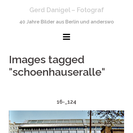
Springe
Gerd Danigel – Fotograf
zum
Inhalt
40 Jahre Bilder aus Berlin und anderswo
Images tagged
"schoenhauseralle"
16-_124