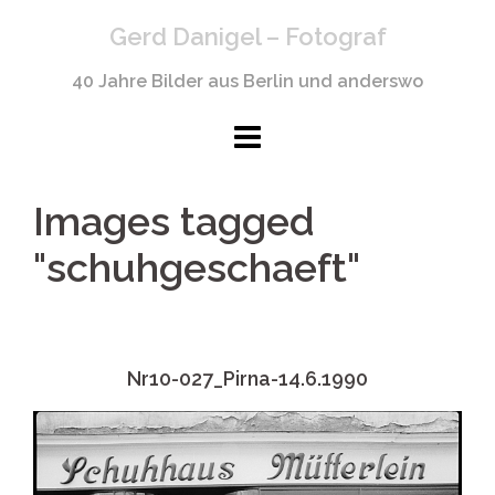
Springe
Gerd Danigel – Fotograf
zum
Inhalt
40 Jahre Bilder aus Berlin und anderswo
Images tagged
"schuhgeschaeft"
Nr10-027_Pirna-14.6.1990