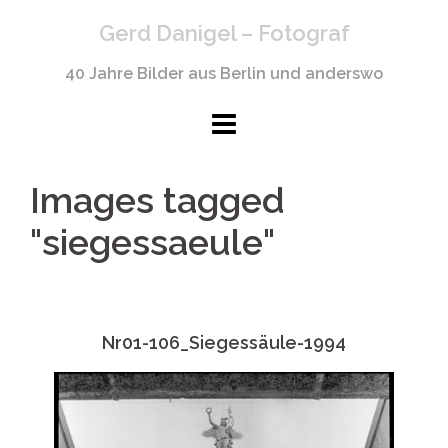
Springe
Gerd Danigel – Fotograf
zum
Inhalt
40 Jahre Bilder aus Berlin und anderswo
Images tagged
"siegessaeule"
Nr01-106_Siegessäule-1994