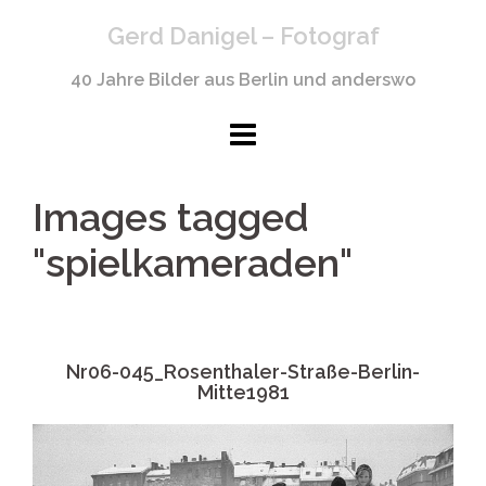
Springe
Gerd Danigel – Fotograf
zum
Inhalt
40 Jahre Bilder aus Berlin und anderswo
Images tagged
"spielkameraden"
Nr06-045_Rosenthaler-Straße-Berlin-
Mitte1981