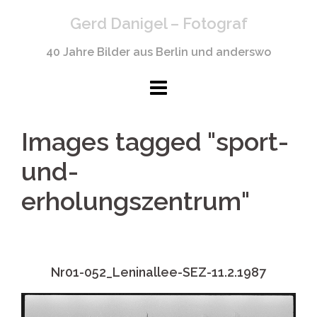
Springe
Gerd Danigel – Fotograf
zum
Inhalt
40 Jahre Bilder aus Berlin und anderswo
Images tagged "sport-
und-
erholungszentrum"
Nr01-052_Leninallee-SEZ-11.2.1987