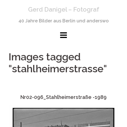
Springe
Gerd Danigel – Fotograf
zum
Inhalt
40 Jahre Bilder aus Berlin und anderswo
Images tagged
"stahlheimerstrasse"
Nr02-096_Stahlheimerstraße -1989