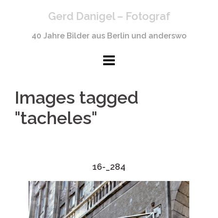
Springe
Gerd Danigel – Fotograf
zum
Inhalt
40 Jahre Bilder aus Berlin und anderswo
Images tagged
"tacheles"
16-_284