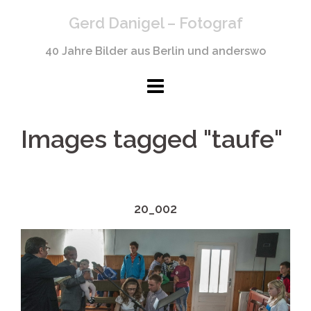
Springe
Gerd Danigel – Fotograf
zum
Inhalt
40 Jahre Bilder aus Berlin und anderswo
Images tagged "taufe"
20_002