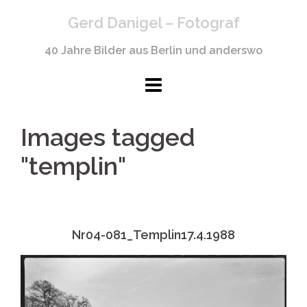
Springe
Gerd Danigel – Fotograf
zum
Inhalt
40 Jahre Bilder aus Berlin und anderswo
Images tagged
"templin"
Nr04-081_Templin17.4.1988