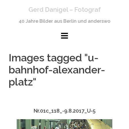
Springe
Gerd Danigel – Fotograf
zum
Inhalt
40 Jahre Bilder aus Berlin und anderswo
Images tagged "u-
bahnhof-alexander-
platz"
Nr.01c_118_-9.8.2017_U-5