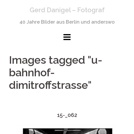
Springe
Gerd Danigel – Fotograf
zum
Inhalt
40 Jahre Bilder aus Berlin und anderswo
Images tagged "u-
bahnhof-
dimitroffstrasse"
15-_062