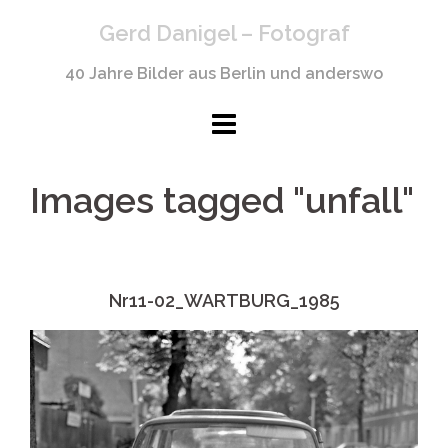
Springe
Gerd Danigel – Fotograf
zum
Inhalt
40 Jahre Bilder aus Berlin und anderswo
Images tagged "unfall"
Nr11-02_WARTBURG_1985