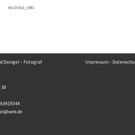
Nr10-010_1981
rd Danigel – Fotograf
Impressum
-
Datenschu
 30
) 63919344
gel@web.de