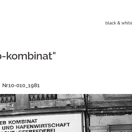
black & whit
b-kombinat"
Nr10-010_1981