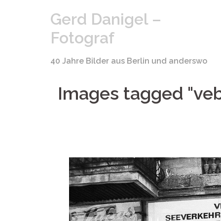
Springe
Gerd Danigel –
zum
Inhalt
Fotograf
40 Jahre Bilder aus Berlin und anderswo
Images tagged "ve