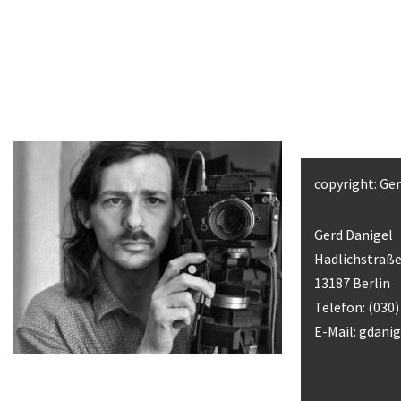
copyright: Ge
Gerd Danigel
Hadlichstraße
13187 Berlin
Telefon: (030
E-Mail:
gdani