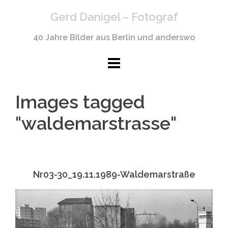
Springe
Gerd Danigel – Fotograf
zum
Inhalt
40 Jahre Bilder aus Berlin und anderswo
Images tagged
"waldemarstrasse"
Nr03-30_19.11.1989-Waldemarstraße