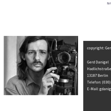
Nr
copyright: Ge
Gerd Danigel
Hadlichstraße
13187 Berlin
Telefon: (030
E-Mail:
gdani