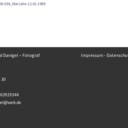
06-036_Marzahn-12.01.1989
rd Danigel – Fotograf
Impressum
-
Datenschu
 30
) 63919344
gel@web.de