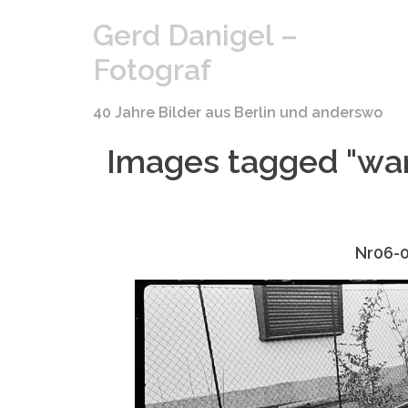
Springe
Gerd Danigel –
zum
Inhalt
Fotograf
40 Jahre Bilder aus Berlin und anderswo
Images tagged "wa
Nr06-0