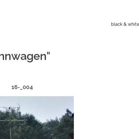
black & whit
ohnwagen"
16-_004