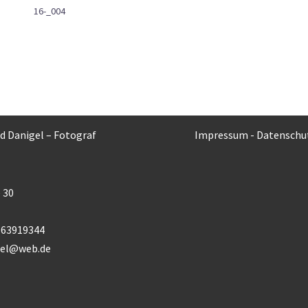
16-_004
rd Danigel – Fotograf
Impressum
-
Datenschu
 30
) 63919344
gel@web.de