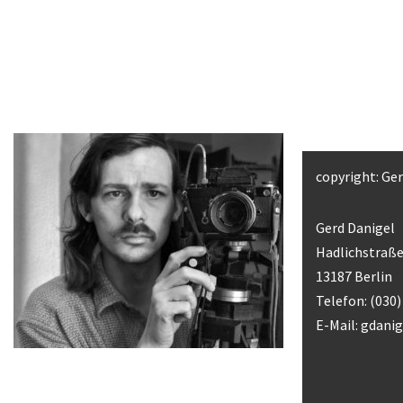
copyright: Ge
Gerd Danigel
Hadlichstraße
13187 Berlin
Telefon: (030
E-Mail:
gdani