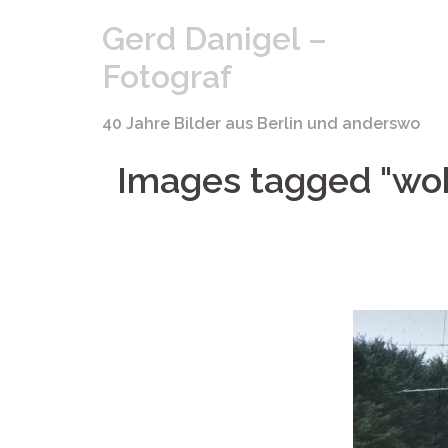
Springe
Gerd Danigel –
zum
Inhalt
Fotograf
40 Jahre Bilder aus Berlin und anderswo
Images tagged "w