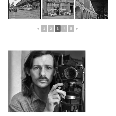
◄
1
2
3
4
5
►