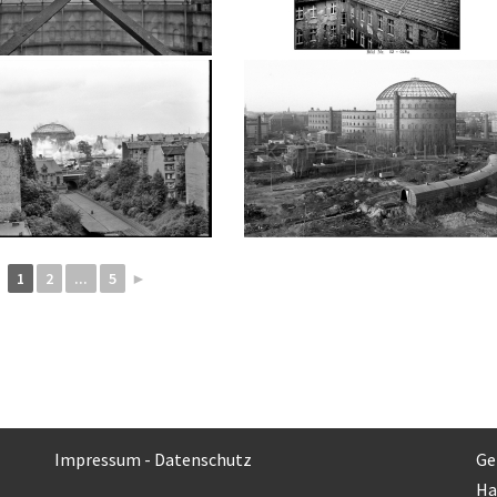
1
2
...
5
►
Impressum
-
Datenschutz
Ge
Ha