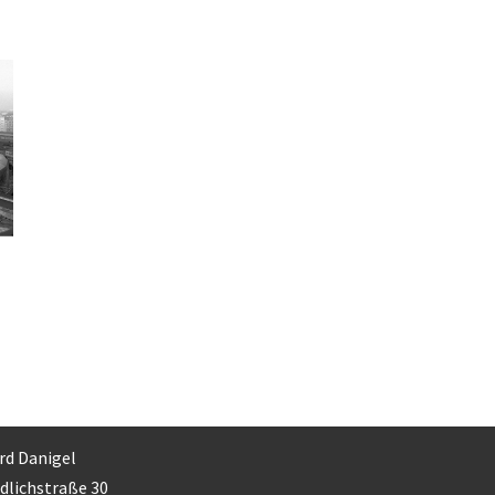
rd Danigel
dlichstraße 30