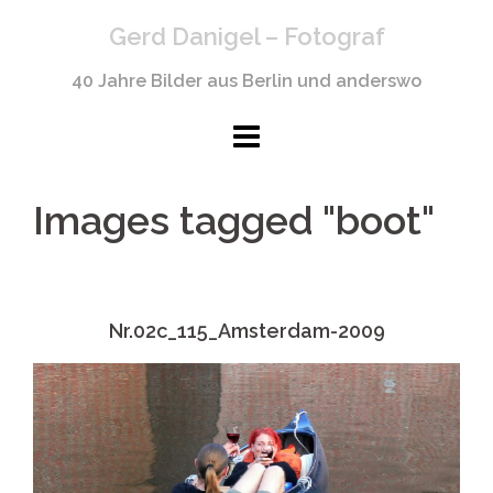
Springe
Gerd Danigel – Fotograf
zum
Inhalt
40 Jahre Bilder aus Berlin und anderswo
Images tagged "boot"
Nr.02c_115_Amsterdam-2009