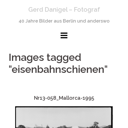
Springe
Gerd Danigel – Fotograf
zum
Inhalt
40 Jahre Bilder aus Berlin und anderswo
Images tagged
"eisenbahnschienen"
Nr13-058_Mallorca-1995