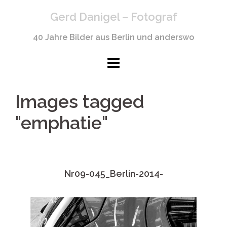
Springe
Gerd Danigel – Fotograf
zum
Inhalt
40 Jahre Bilder aus Berlin und anderswo
Images tagged
"emphatie"
Nr09-045_Berlin-2014-