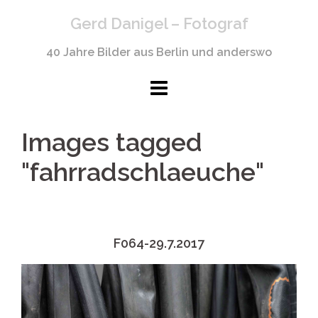
Springe
Gerd Danigel – Fotograf
zum
Inhalt
40 Jahre Bilder aus Berlin und anderswo
Images tagged
"fahrradschlaeuche"
F064-29.7.2017