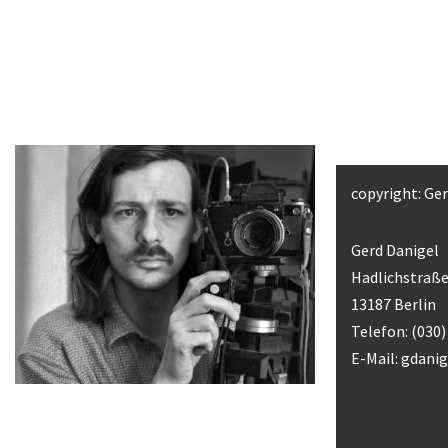
copyright: Ge
Gerd Danigel
Hadlichstraße
13187 Berlin
Telefon: (030
E-Mail:
gdani