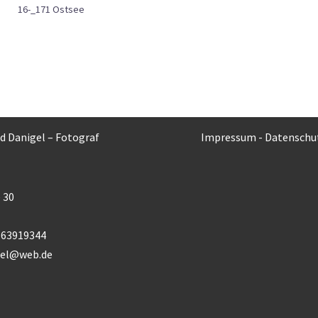
16-_171 Ostsee
rd Danigel – Fotograf
Impressum
-
Datenschu
 30
) 63919344
gel@web.de