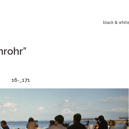
black & whit
nrohr"
16-_171