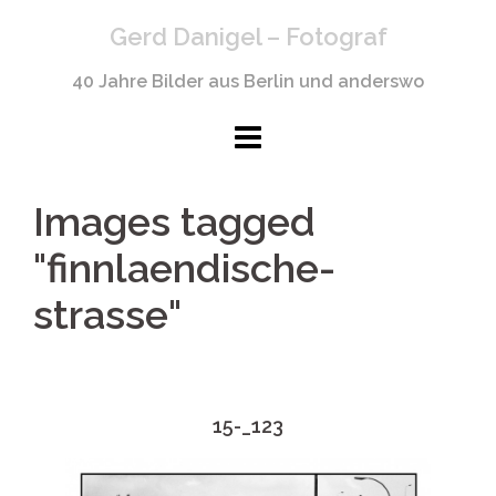
Springe
Gerd Danigel – Fotograf
zum
Inhalt
40 Jahre Bilder aus Berlin und anderswo
Images tagged
"finnlaendische-
strasse"
15-_123