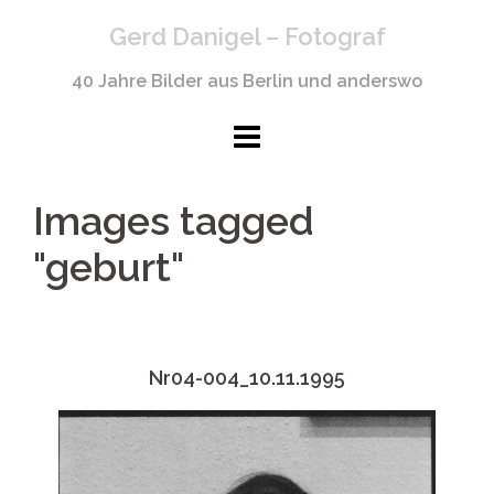
Springe
Gerd Danigel – Fotograf
zum
Inhalt
40 Jahre Bilder aus Berlin und anderswo
Images tagged
"geburt"
Nr04-004_10.11.1995