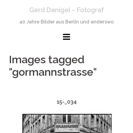
Springe
Gerd Danigel – Fotograf
zum
Inhalt
40 Jahre Bilder aus Berlin und anderswo
Images tagged
"gormannstrasse"
15-_034