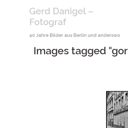
Springe
Gerd Danigel –
zum
Inhalt
Fotograf
40 Jahre Bilder aus Berlin und anderswo
Images tagged "go