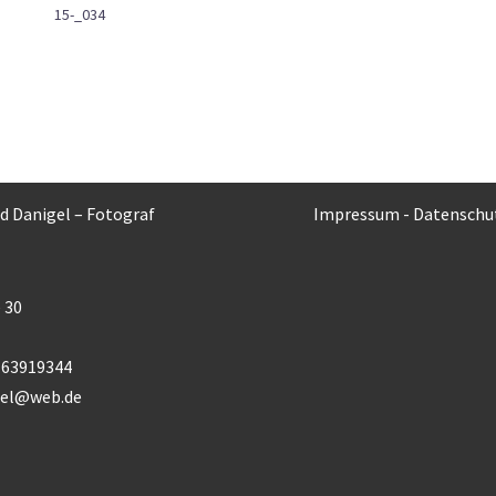
15-_034
rd Danigel – Fotograf
Impressum
-
Datenschu
 30
) 63919344
gel@web.de