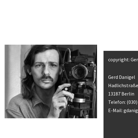
copyright: Ge
Gerd Danigel
Hadlichstraße
13187 Berlin
Telefon: (030
E-Mail:
gdani