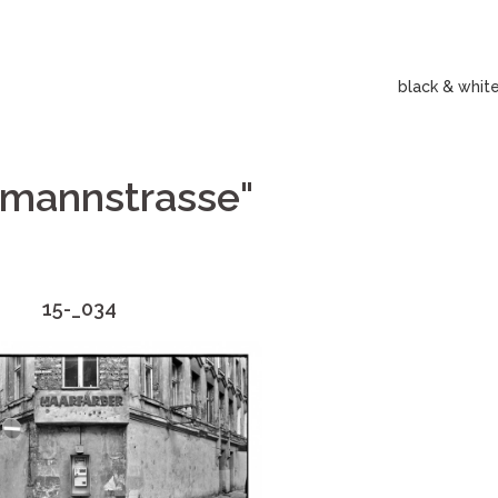
black & whit
rmannstrasse"
15-_034