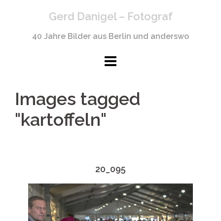
Springe
Gerd Danigel – Fotograf
zum
Inhalt
40 Jahre Bilder aus Berlin und anderswo
Images tagged
"kartoffeln"
20_095