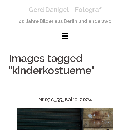
Springe
Gerd Danigel – Fotograf
zum
Inhalt
40 Jahre Bilder aus Berlin und anderswo
Images tagged
"kinderkostueme"
Nr.03c_55_Kairo-2024