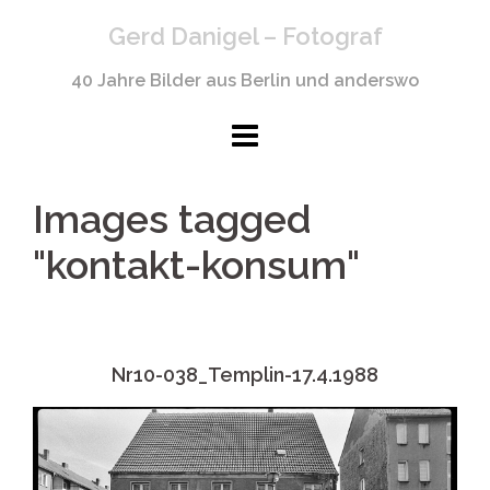
Springe
Gerd Danigel – Fotograf
zum
Inhalt
40 Jahre Bilder aus Berlin und anderswo
Images tagged
"kontakt-konsum"
Nr10-038_Templin-17.4.1988