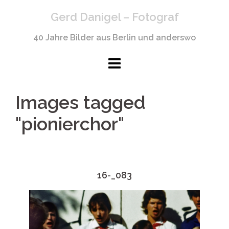
Springe
Gerd Danigel – Fotograf
zum
Inhalt
40 Jahre Bilder aus Berlin und anderswo
Images tagged
"pionierchor"
16-_083