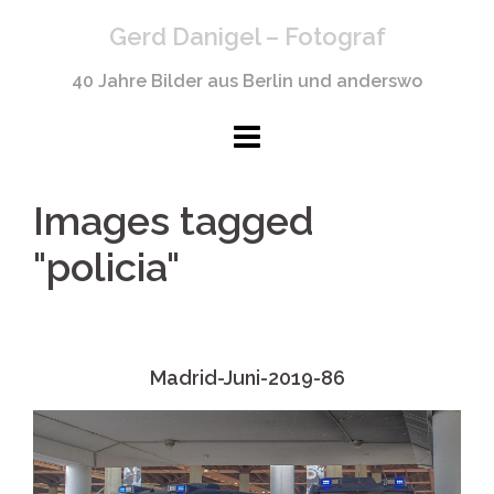
Springe
Gerd Danigel – Fotograf
zum
Inhalt
40 Jahre Bilder aus Berlin und anderswo
Images tagged
"policia"
Madrid-Juni-2019-86