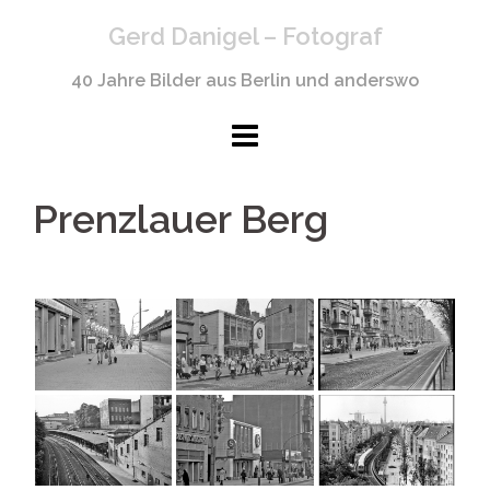
Springe
Gerd Danigel – Fotograf
zum
Inhalt
40 Jahre Bilder aus Berlin und anderswo
Prenzlauer Berg