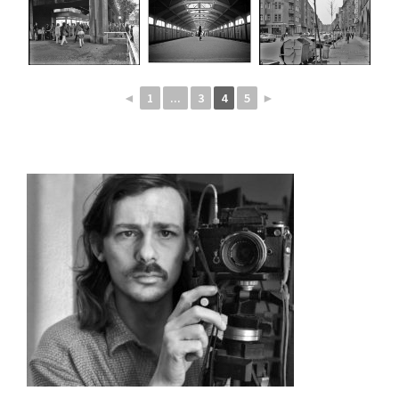
◄
1
...
3
4
5
►